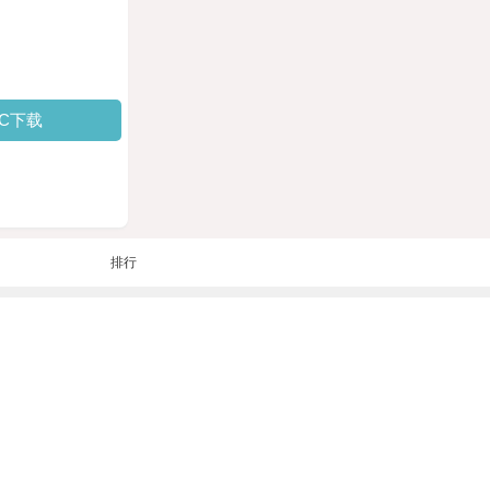
PC下载
排行