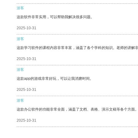
游客
这款软件非常实用，可以帮助我解决很多问题。
2025-10-31
游客
这款学习软件的课程内容非常丰富，涵盖了各个学科的知识。老师的讲解
2025-10-31
游客
这款app的游戏非常好玩，可以让我消磨时间。
2025-10-31
游客
这款办公软件的功能非常全面，涵盖了文档、表格、演示文稿等各个方面
2025-10-31