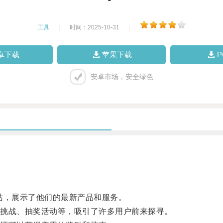
工具
|
时间：2025-10-31
|
卓下载
苹果下载
安卓市场，安全绿色
，展示了他们的最新产品和服务。
挑战、抽奖活动等，吸引了许多用户前来探寻。