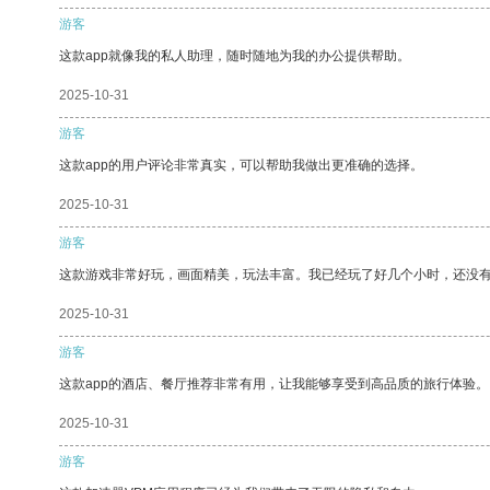
游客
这款app就像我的私人助理，随时随地为我的办公提供帮助。
2025-10-31
游客
这款app的用户评论非常真实，可以帮助我做出更准确的选择。
2025-10-31
游客
这款游戏非常好玩，画面精美，玩法丰富。我已经玩了好几个小时，还没
2025-10-31
游客
这款app的酒店、餐厅推荐非常有用，让我能够享受到高品质的旅行体验。
2025-10-31
游客