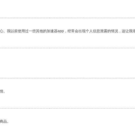
放心。我以前使用过一些其他的加速器app，经常会出现个人信息泄露的情况，这让我
情。
的商品。