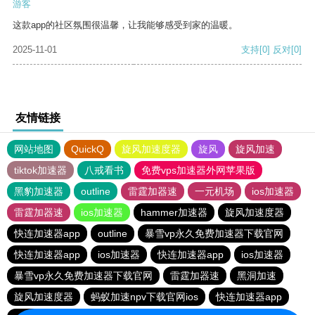
游客
这款app的社区氛围很温馨，让我能够感受到家的温暖。
2025-11-01
支持
[0]
反对
[0]
友情链接
网站地图
QuickQ
旋风加速度器
旋风
旋风加速
tiktok加速器
八戒看书
免费vps加速器外网苹果版
黑豹加速器
outline
雷霆加器速
一元机场
ios加速器
雷霆加器速
ios加速器
hammer加速器
旋风加速度器
快连加速器app
outline
暴雪vp永久免费加速器下载官网
快连加速器app
ios加速器
快连加速器app
ios加速器
暴雪vp永久免费加速器下载官网
雷霆加器速
黑洞加速
旋风加速度器
蚂蚁加速npv下载官网ios
快连加速器app