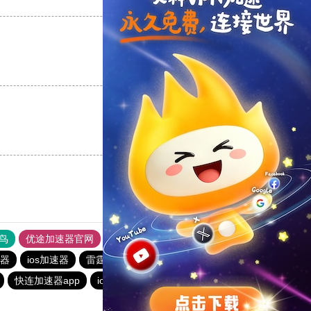
支持
[0]
反对
[0]
支持
[0]
反对
[0]
支持
[0]
反对
[0]
鸟
优途加速器官网
风驰加速器
旋风加速器
八戒看书
器
ios加速器
雷霆加器速
ios加速器
hammer加速器
快连加速器app
ios加速器
暴雪vp永久免费加速器下载官网