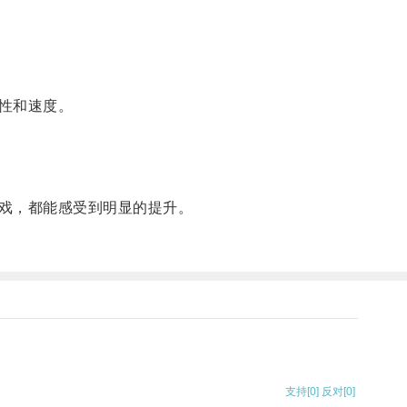
性和速度。
戏，都能感受到明显的提升。
支持
[0]
反对
[0]