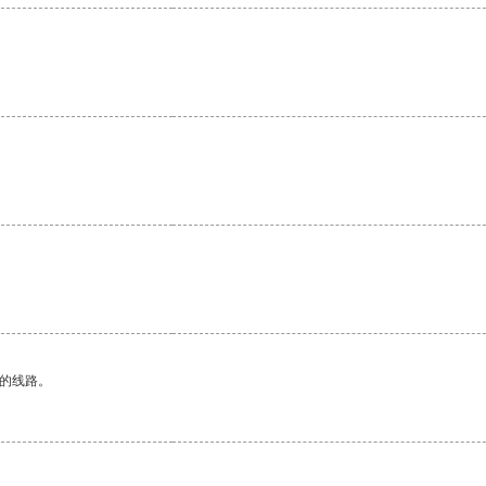
。
区的线路。