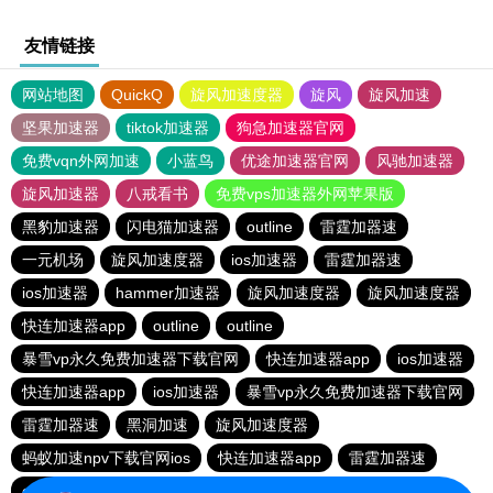
友情链接
网站地图
QuickQ
旋风加速度器
旋风
旋风加速
坚果加速器
tiktok加速器
狗急加速器官网
免费vqn外网加速
小蓝鸟
优途加速器官网
风驰加速器
旋风加速器
八戒看书
免费vps加速器外网苹果版
黑豹加速器
闪电猫加速器
outline
雷霆加器速
一元机场
旋风加速度器
ios加速器
雷霆加器速
ios加速器
hammer加速器
旋风加速度器
旋风加速度器
快连加速器app
outline
outline
暴雪vp永久免费加速器下载官网
快连加速器app
ios加速器
快连加速器app
ios加速器
暴雪vp永久免费加速器下载官网
雷霆加器速
黑洞加速
旋风加速度器
蚂蚁加速npv下载官网ios
快连加速器app
雷霆加器速
outline
极光加速器